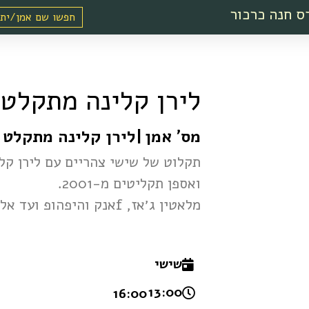
ס חנה כרכור
לירן קלינה מתקלט ו
מס' אמן
|
לירן קלינה מתקלט ו
תקלוט של שישי צהריים עם לירן קל
ואספן תקליטים מ-2001.
מלאטין ג׳אז, fאנק והיפהופ ועד אלקטרו גרוב ונגיעות האוס.
שישי
13:00 -
16:00