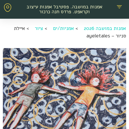
אמנות במושבה. פסטיבל אמנות עיצוב
וקראפט. פרדס חנה כרכור
אמנות במושבה 2026
>
אמניות/ים
>
ציור
>
איילת
סניור – ayeletales