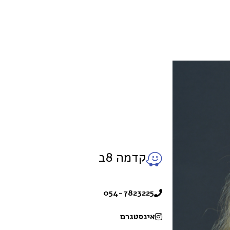
קדמה 8ב
054-7823225
אינסטגרם