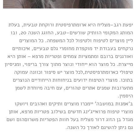
יפעת רגב-מצליח היא ארומתרפיסטית ורוקחת טבעית, בעלת
המותג המקומי הוותיק שורשים-טבע, החוגג השנה 20, ובו
ליין מוצרים לטיפוח ולטיפול לכל המשפחה. כל המוצרים
נרקחים בעבודת יד מוקפדת מחומרי גלם טבעיים, איכותיים
ואורגנים ברובם ומתמציות צמחים ופטריות מרפא – אותן היא
מייצרת. כל מוצר הוא ייחודי ונוצר מתוך צורך בריפוי, ומניסיון
טיפולי כארומתרפיסטית,לכל מוצר יש סיפור וכוונה עמוקה
בתוכו. מוצרי הטיפוח ידועים בניחוחות הייחודיים הנוצרים
מתערובות שמנים אתרים טהורים, עם חיבה מיוחדת לשמן
היסמין.
ב'אמנות במושבה' יימכרו מוצרים ותיקים ואהובים ויושקו
מוצרי טיפוח פרואייג'ינג חדשים בשילוב פטריות מרפא, אותן
מגדל בן הזוג דרור מצליח בעל חוות הפטריות משרוםהום ושם
גם ניתן להשיגם לאורך כל השנה.