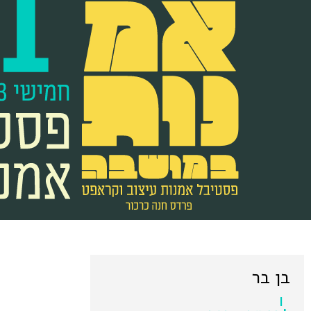
בן בר
|