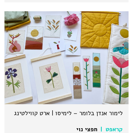
לימור אנדן בלומר – לימיסו | ארט קווילטינג
קראפט
חפצי נוי
|