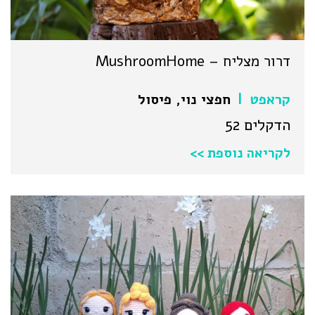
דרור מצליח – MushroomHome
קראפט
חפצי נוי
,
פיסול
|
הדקלים 52
לקריאה נוספת >>